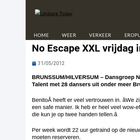
HOME
WEER
VERKEER
EROPU
No Escape XXL vrijdag in
31/05/2012
BRUNSSUM/HILVERSUM – Dansgroep No Esc
Talent met 28 dansers uit onder meer Br
BenitoÂ heeft er veel vertrouwen in. âWe zi
een safe manier. Ik heb er heel veel wow-e
die kun je op twee handen tellen.â
Per week wordt 22 uur getraind op de nieu
moeten reserveren.