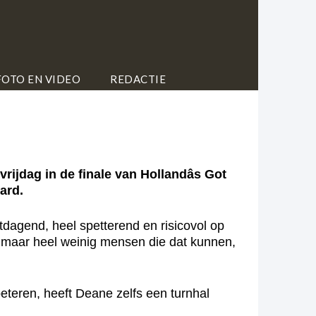
FOTO EN VIDEO
REDACTIE
ag in de finale van Hollandâs Got
ard.
uitdagend, heel spetterend en risicovol op
jn maar heel weinig mensen die dat kunnen,
teren, heeft Deane zelfs een turnhal