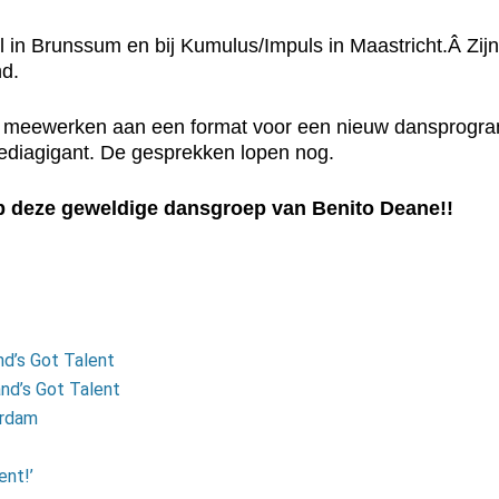
l in Brunssum en bij Kumulus/Impuls in Maastricht.Â Zij
d.
 meewerken aan een format voor een nieuw dansprogramma.
 mediagigant. De gesprekken lopen nog.
p deze geweldige dansgroep van Benito Deane!!
nd’s Got Talent
nd’s Got Talent
erdam
ent!’