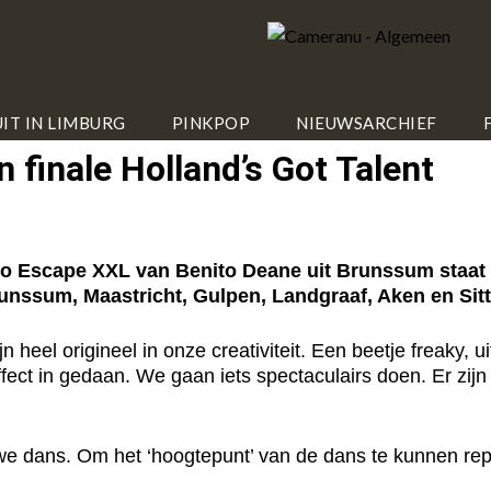
IT IN LIMBURG
PINKPOP
NIEUWSARCHIEF
 finale Holland’s Got Talent
ape XXL van Benito Deane uit Brunssum staat vrijd
unssum, Maastricht, Gulpen, Landgraaf, Aken en Sitt
jn heel origineel in onze creativiteit. Een beetje freaky, 
ffect in gedaan. We gaan iets spectaculairs doen. Er zi
we dans. Om het ‘hoogtepunt’ van de dans te kunnen repe