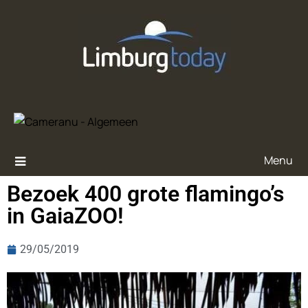
Menu
Bezoek 400 grote flamingo’s
in GaiaZOO!
29/05/2019