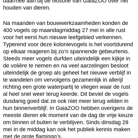
daarmee aan bij de filosofie van GaiaZOO over het
houden van dieren.
Na maanden van bouwwerkzaamheden konden de
400 vogels op maandagmiddag 27 mei in alle rust
voor het eerst hun nieuwe leefgebied verkennen.
Typerend voor deze kolonievogels is het voortdurend
op elkaar reageren bij zo’n spannende gebeurtenis.
Steeds meer vogels durfden uiteindelijk een kijkje in
de volière te nemen en na veel aarzelingen besloot
uiteindelijk de groep als geheel het nieuwe verblijf in
te wandelen om vervolgens gezamenlijk in allerijl
richting een grote waterpartij te vliegen waar de rust
al heel snel weer terug keerde. Dit beviel de vogels
dusdanig goed dat ze ook niet meer terug wilden in
hun binnenverblijf. In GaiaZOO hebben overigens de
meeste dieren elk moment van de dag de vrije keuze
om binnen of buiten te verblijven. Sinds dinsdag 28
mei in de middag kan ook het publiek kennis maken
met de grote flamingo’s.