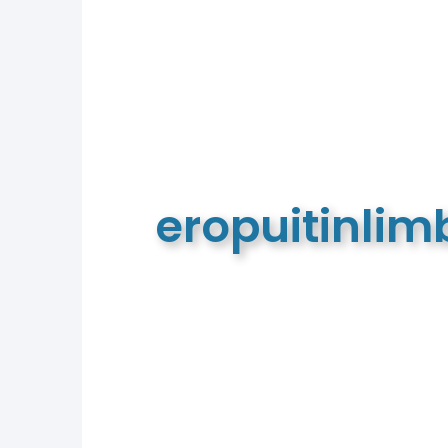
eropuitinli
De meest complete toeristische e
van Limburg en de euregio!