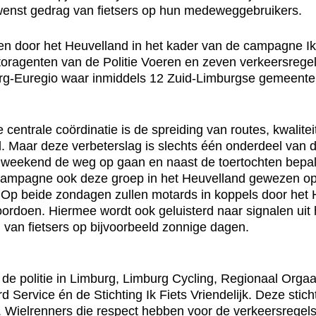
wenst gedrag van fietsers op hun medeweggebruikers.
door het Heuvelland in het kader van de campagne Ik Fiet
toragenten van de Politie Voeren en zeven verkeersrege
burg-Euregio waar inmiddels 12 Zuid-Limburgse gemeente
de centrale coördinatie is de spreiding van routes, kwali
. Maar deze verbeterslag is slechts één onderdeel van d
het weekend de weg op gaan en naast de toertochten bepal
e campagne ook deze groep in het Heuvelland gewezen 
s. Op beide zondagen zullen motards in koppels door het 
voordoen. Hiermee wordt ook geluisterd naar signalen ui
van fietsers op bijvoorbeeld zonnige dagen.
 politie in Limburg, Limburg Cycling, Regionaal Orgaa
d Service én de Stichting Ik Fiets Vriendelijk. Deze stich
 Wielrenners die respect hebben voor de verkeersregels