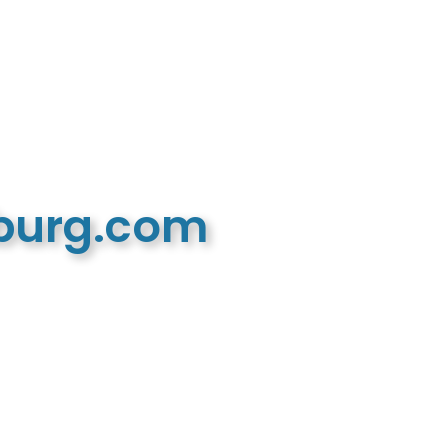
mburg.com
n recreatieve website