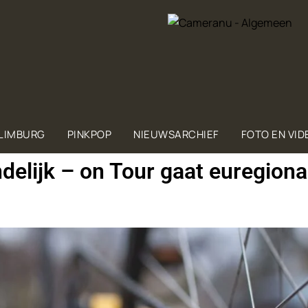
 LIMBURG
PINKPOP
NIEUWSARCHIEF
FOTO EN VID
e­lijk – on Tour gaat eu­re­gi­o­na