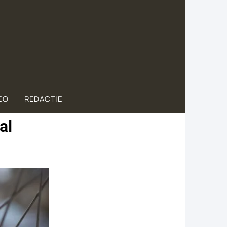
EO
REDACTIE
al