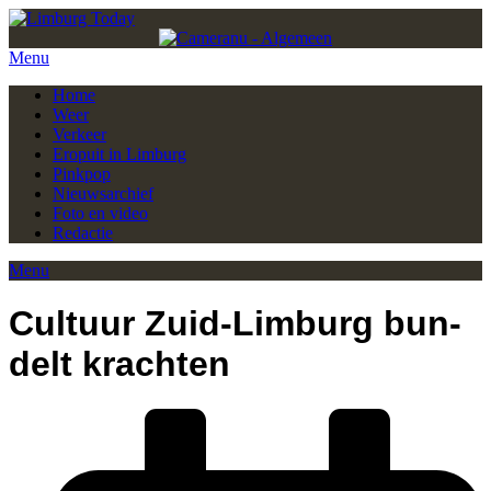
Menu
Home
Weer
Verkeer
Eropuit in Limburg
Pinkpop
Nieuwsarchief
Foto en video
Redactie
Menu
Cul­tuur Zuid-Lim­burg bun­
delt krach­ten