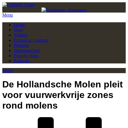
Menu
Home
Weer
Verkeer
Eropuit in Limburg
Pinkpop
Nieuwsarchief
Foto en video
Redactie
Menu
De Hollandsche Molen pleit
voor vuurwerkvrije zones
rond molens