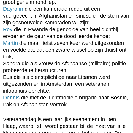
groot geheim rondliep;
Dayrohn
die een kameraad redde uit een
vuurgevecht in Afghanistan en sindsdien de stem van
zijn gesneuvelde kameraden wil zijn;
Roy
die in Rwanda de genocide van heel dichtbij
ervoer en de geur van de dood leerde kende;
Martin
die maar liefst zeven keer werd uitgezonden
en voelde dat dat een zware wissel op zijn thuisfront
trok;
Sandra die als vrouw de Afghaanse (militaire) politie
probeerde te herstructuren;
Eus die als dienstplichtige naar Libanon werd
uitgezonden en in Amsterdam een veteranen
inloophuis oprichtte;
Dennis
die met de luchtmobiele brigade naar Bosnië,
Irak en Afghanistan vertrok.
Veteranendag is een jaarlijks evenement in Den
Haag, waarbij stil wordt gestaan bij de inzet van alle
Nederlandse veteranen, nu en in het verleden. De