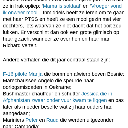
ze in Irak opliep: ‘
Mama is soldaat
‘ en ‘
Vroeger vond
ik onweer mooi
‘. Inmiddels heeft ze leren om te gaan
met haar PTSS en heeft ze een mooi gezin met vier
dochters, iets waarvan ze niet dacht dat het ooit zou
lukken. Er verschijnt dan ook een grote glimlach op
haar gezicht wanneer ze over hen en haar man
Richard vertelt.
Andere verhalen die dit jaar centraal staan zijn:
F-16 pilote Manja
die bommen afwierp boven Bosnië;
Marechaussee Angelo die speurde naar
oorlogsmisdaden in Oekraïne;
Bushmaster chauffeur en schutter
Jessica die in
Afghanistan zwaar onder vuur kwam te liggen
en pas
later als moeder besefte wat zij haar ouders had
aangedaan;
Mariniers
Peter
en
Ruud
die werden uitgezonden
naar Cambodja;