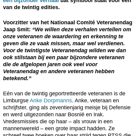
een bijzonder verhaal
dat symbool staat voor één
van de twintig edities.
Voorzitter van het Nationaal Comité Veteranendag
Jaap Smit:
“We willen deze verhalen vertellen om
onze veteranen de waardering en erkenning te
geven die ze vaak missen, maar wel verdienen.
Voor de twintigste Veteranendag wilden we dan
ook stilstaan bij een paar bijzondere veteranen
die de afgelopen jaren ook veel voor
Veteranendag en andere veteranen hebben
betekend.”
Eén van de twintig geportretteerde veteranen is de
Limburgse
Anke Dorpmanns
. Anke, veteraan en
schrijfster, ging als zeventienjarig meisje bij Defensie
en werd uitgezonden naar Bosnië en Irak.
Vredesmissies die op haar – als vrouw in een
mannenwereld – een grote impact hadden. Ze
schreef twee boeken over haar strijd tegen PTSS die