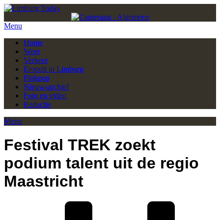
Menu
Home
Weer
Verkeer
Eropuit in Limburg
Pinkpop
Nieuwsarchief
Foto en video
Redactie
Menu
Festival TREK zoekt
podium talent uit de regio
Maastricht