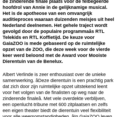
de zinderende finale plaats voor de felbegeerde
hoofdrol van Annie in de gelijknamige musical.
Het is de apotheose van een omvangrijk
auditieproces waaraan duizenden meisjes uit heel
Nederland deelnemen. Het gehele traject wordt
gevolgd door de populaire programmaâs RTL
Telekids en RTL Koffietijd. De keuze voor
GaiaZOO is mede gebaseerd op de ruimtelijke
opzet van de ZOO, die deze week voor de vierde
keer werd beloond met de Award voor Mooiste
Dierentuin van de Benelux.
Albert Verlinde is zeer enthousiast over de unieke
samenwerking. âDeze dierentuin is een prachtig park
dat zich door zijn ruimtelijke opzet uitstekend leent
voor het volgen van de finalisten op weg naar de
zinderende finaleâ. Met vele overdekte verblijven,
een openlucht-tribune met 600 zitplaatsen en zelfs
een eigen theater biedt de dierentuin veel flexibiliteit
voor alle weersomstandigheden. âIn GaiaZOO leven