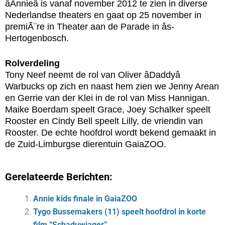
âAnnieâ is vanaf november 2012 te zien in diverse
Nederlandse theaters en gaat op 25 november in
premiÃ¨re in Theater aan de Parade in âs-
Hertogenbosch.
Rolverdeling
Tony Neef neemt de rol van Oliver âDaddyâ
Warbucks op zich en naast hem zien we Jenny Arean
en Gerrie van der Klei in de rol van Miss Hannigan.
Maike Boerdam speelt Grace, Joey Schalker speelt
Rooster en Cindy Bell speelt Lilly, de vriendin van
Rooster. De echte hoofdrol wordt bekend gemaakt in
de Zuid-Limburgse dierentuin GaiaZOO.
Gerelateerde Berichten:
Annie kids finale in GaiaZOO
Tygo Bussemakers (11) speelt hoofdrol in korte
film “Schaduwjager”