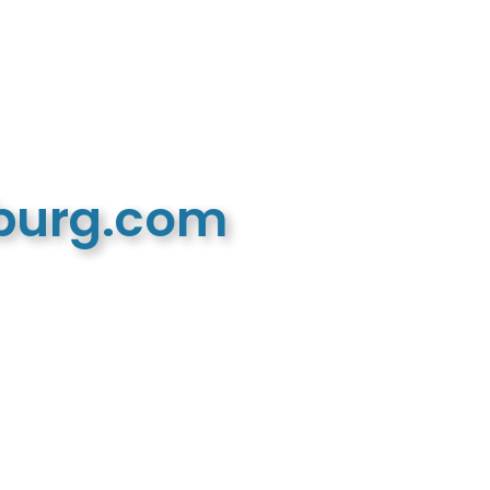
mburg.com
n recreatieve website