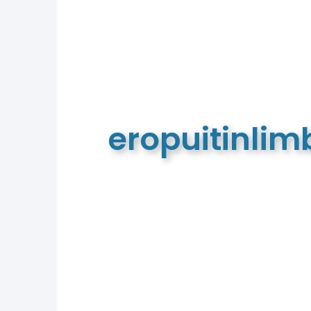
eropuitinli
De meest complete toeristische e
van Limburg en de euregio!