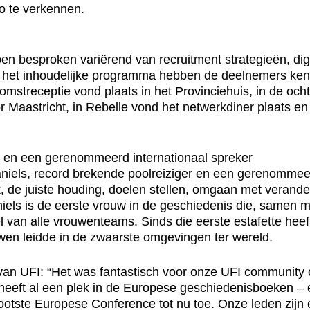
o te verkennen.
n besproken variërend van recruitment strategieën, digit
t het inhoudelijke programma hebben de deelnemers ken
komstreceptie vond plaats in het Provinciehuis, in de o
r Maastricht, in Rebelle vond het netwerkdiner plaats e
r en een gerenommeerd internationaal spreker
els, record brekende poolreiziger en een gerenommeerd
, de juiste houding, doelen stellen, omgaan met verand
els is de eerste vrouw in de geschiedenis die, samen m
l van alle vrouwenteams. Sinds die eerste estafette hee
wen leidde in de zwaarste omgevingen ter wereld.
van UFI: “Het was fantastisch voor onze UFI community 
t heeft al een plek in de Europese geschiedenisboeken 
otste Europese Conference tot nu toe. Onze leden zijn