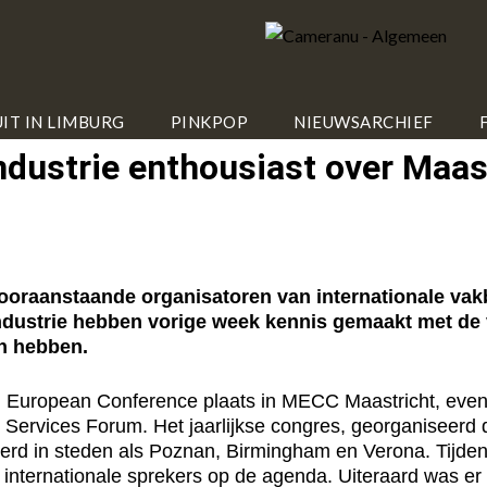
IT IN LIMBURG
PINKPOP
NIEUWSARCHIEF
ndustrie enthousiast over Maas
aanstaande organisatoren van internationale vakbe
industrie hebben vorige week kennis gemaakt met de 
n hebben.
I European Conference plaats in MECC Maastricht, evena
ervices Forum. Het jaarlijkse congres, georganiseerd d
seerd in steden als Poznan, Birmingham en Verona. Tijd
en internationale sprekers op de agenda. Uiteraard was 