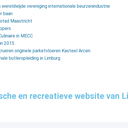
 wereldwijde vereniging internationale beurzenindustrie
r baan
sstad Maastricht
oppers
Culinaire in MECC
 in 2015
rueren originele parketvloeren Kasteel Arcen
nale butleropleiding in Limburg
sche en recreatieve website van L