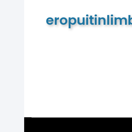
eropuitinli
De meest complete toeristische e
van Limburg en de euregio!