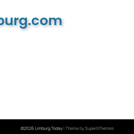
mburg.com
n recreatieve website
©2026 Limburg Today
| Theme by
SuperbThemes