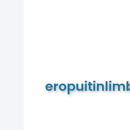
eropuitinli
De meest complete toeristische e
van Limburg en de euregio!