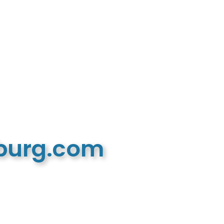
mburg.com
n recreatieve website