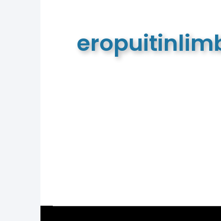
eropuitinli
De meest complete toeristische e
van Limburg en de euregio!