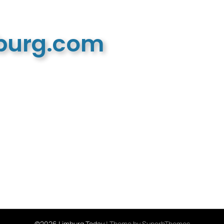
mburg.com
n recreatieve website
©2026 Limburg Today
| Theme by
SuperbThemes