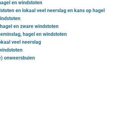
hagel en windstoten
toten en lokaal veel neerslag en kans op hagel
indstoten
hagel en zware windstoten
seminslag, hagel en windstoten
kaal veel neerslag
windstoten
e) onweersbuien