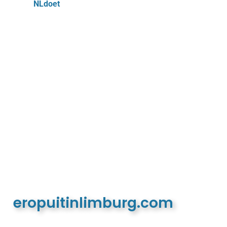
NLdoet
eropuitinlimburg.com
De meest complete toeristische en recreatieve