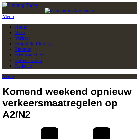
Menu
Home
Weer
Verkeer
Eropuit in Limburg
Pinkpop
Nieuwsarchief
Foto en video
Redactie
Menu
Komend weekend opnieuw
verkeersmaatregelen op
A2/N2