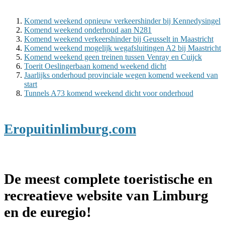
Komend weekend opnieuw verkeershinder bij Kennedysingel
Komend weekend onderhoud aan N281
Komend weekend verkeershinder bij Geusselt in Maastricht
Komend weekend mogelijk wegafsluitingen A2 bij Maastricht
Komend weekend geen treinen tussen Venray en Cuijck
Toerit Oeslingerbaan komend weekend dicht
Jaarlijks onderhoud provinciale wegen komend weekend van
start
Tunnels A73 komend weekend dicht voor onderhoud
Eropuitinlimburg.com
De meest complete toeristische en
recreatieve website van Limburg
en de euregio!