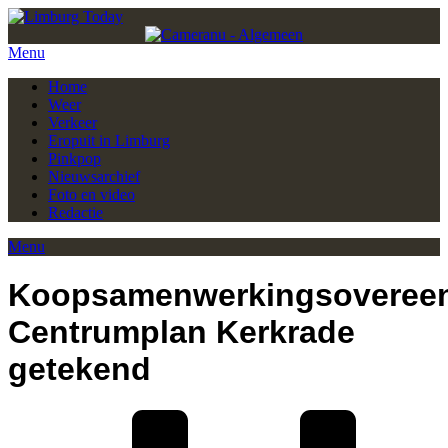
Menu
Home
Weer
Verkeer
Eropuit in Limburg
Pinkpop
Nieuwsarchief
Foto en video
Redactie
Menu
Koopsamenwerkingsoveree
Centrumplan Kerkrade
getekend