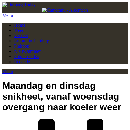
Menu
Home
Weer
Verkeer
Eropuit in Limburg
Pinkpop
Nieuwsarchief
Foto en video
Redactie
Menu
Maandag en dinsdag
snikheet, vanaf woensdag
overgang naar koeler weer