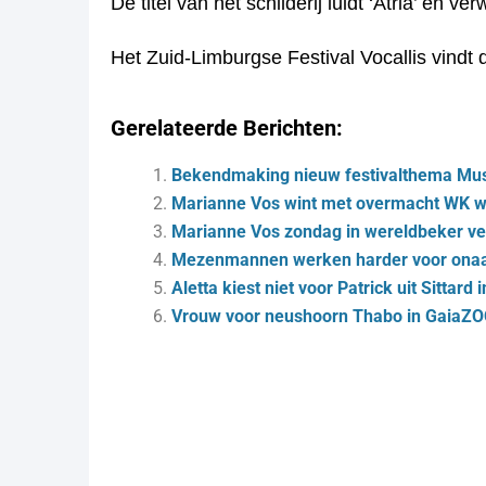
De titel van het schilderij luidt ‘Atria’ en
Het Zuid-Limburgse Festival Vocallis vindt 
Gerelateerde Berichten:
Bekendmaking nieuw festivalthema Musi
Marianne Vos wint met overmacht WK w
Marianne Vos zondag in wereldbeker ve
Mezenmannen werken harder voor onaa
Aletta kiest niet voor Patrick uit Sittar
Vrouw voor neushoorn Thabo in GaiaZ