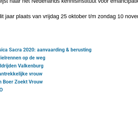
 verwijst naar het Nederlands kennisinstituut voor emancip
dit jaar plaats van vrijdag 25 oktober t/m zondag 10 nov
ca Sacra 2020: aanvaarding & berusting
ielrennen op de weg
ldrijden Valkenburg
ntrekkelijke vrouw
d in Boer Zoekt Vrouw
OO