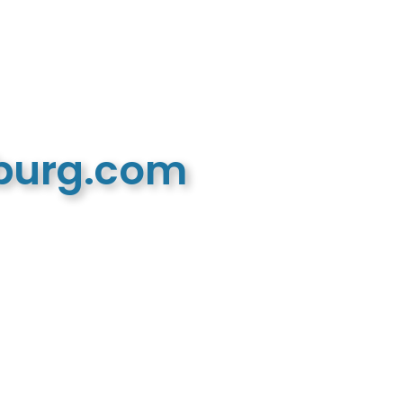
mburg.com
n recreatieve website