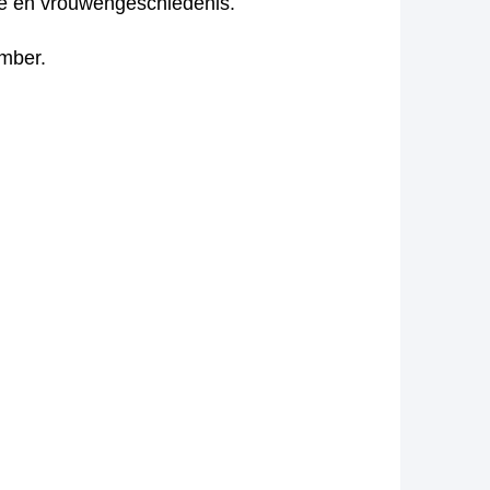
atie en vrouwengeschiedenis.
ember.