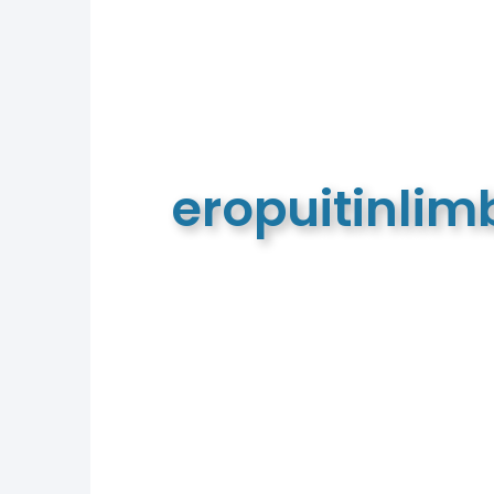
eropuitinli
De meest complete toeristische e
van Limburg en de euregio!