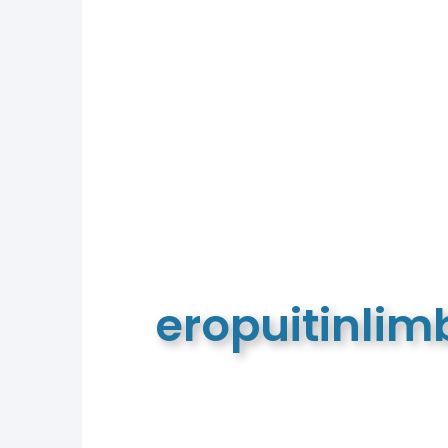
eropuitinli
De meest complete toeristische e
van Limburg en de euregio!