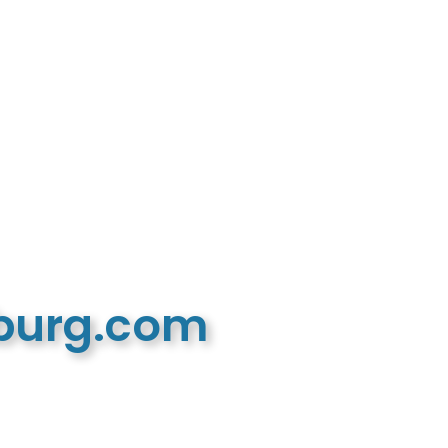
mburg.com
n recreatieve website