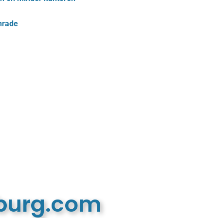
nrade
mburg.com