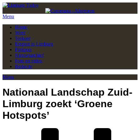
Menu
Home
Weer
Verkeer
Eropuit in Limburg
Pinkpop
Nieuwsarchief
Foto en video
Redactie
Menu
Nationaal Landschap Zuid-
Limburg zoekt ‘Groene
Hotspots’