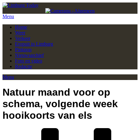
Menu
Home
Weer
Verkeer
Eropuit in Limburg
Pinkpop
Nieuwsarchief
Foto en video
Redactie
Menu
Natuur maand voor op
schema, volgende week
hooikoorts van els