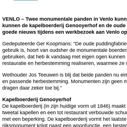
VENLO – Twee monumentale panden in Venlo kunnen
kunnen de kapelboerderij Genooyerhof en de oude 
goede nieuws tijdens een werkbezoek aan Venlo o
Gedeputeerde Ger Koopmans: “De oude puddingfabriek is 
gebruik is, hoort van oudsher de monumentale boerderi
gebruiken, dat heb ik vandaag met eigen ogen kunnen
restauratie en herbestemming realiseren, waarmee ze 
Wethouder Jos Teeuwen is blij dat beide panden nu ei
en passende herbestemming. Monumenten zijn geen mus
dragen daar zeker toe bij.”
Kapelboerderij Genooyerhof
De kapelboerderij (in zijn huidige vorm uit 1846) maak
tweetal kapellen en een tot restaurant verbouwde sch
met een beperking. De kapelboerderij vormt het laatste
rijksmonument krijgt naast een woonfunctie, een best