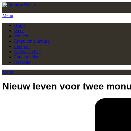
Menu
Home
Weer
Verkeer
Eropuit in Limburg
Pinkpop
Nieuwsarchief
Foto en video
Redactie
Menu
Nieuw leven voor twee monu