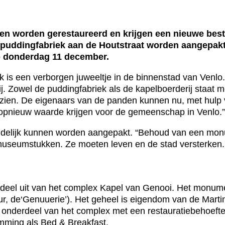
 worden gerestaureerd en krijgen een nieuwe beste
puddingfabriek aan de Houtstraat worden aangepak
p donderdag 11 december.
een verborgen juweeltje in de binnenstad van Venlo. En
j. Zowel de puddingfabriek als de kapelboerderij staat
 zien. De eigenaars van de panden kunnen nu, met hulp
opnieuw waarde krijgen voor de gemeenschap in Venlo.”
ndelijk kunnen worden aangepakt. “Behoud van een monu
eumstukken. Ze moeten leven en de stad versterken. De
t deel uit van het complex Kapel van Genooi. Het monume
uur, de‘Genuuerie’). Het geheel is eigendom van de Mar
 onderdeel van het complex met een restauratiebehoefte. 
emming als Bed & Breakfast.