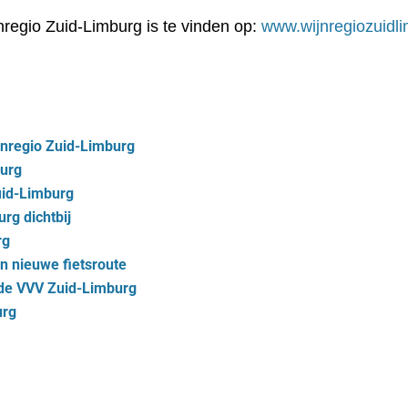
nregio Zuid-Limburg is te vinden op:
www.wijnregiozuidli
jnregio Zuid-Limburg
burg
uid-Limburg
rg dichtbij
rg
n nieuwe fietsroute
de VVV Zuid-Limburg
urg