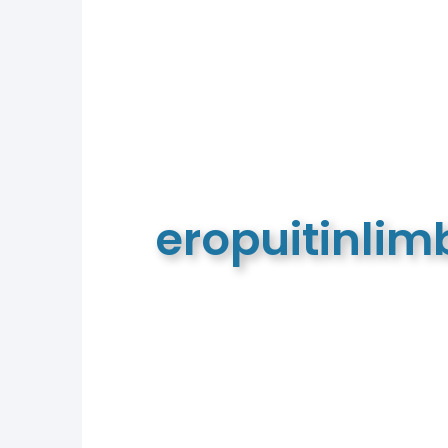
eropuitinli
De meest complete toeristische e
van Limburg en de euregio!