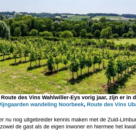
Route des Vins Wahlwiller-Eys vorig jaar, zijn er in
ijngaarden wandeling Noorbeek
,
Route des Vins U
r nu nog uitgebreider kennis maken met de Zuid-Limburgs
j zowel de gast als de eigen inwoner en hiermee het kwa