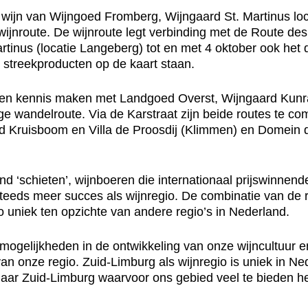
ijn van Wijngoed Fromberg, Wijngaard St. Martinus l
jnroute. De wijnroute legt verbinding met de Route des 
rtinus (locatie Langeberg) tot en met 4 oktober ook het 
 streekproducten op de kaart staan.
 kennis maken met Landgoed Overst, Wijngaard Kunrad
nge wandelroute. Via de Karstraat zijn beide routes te c
 Kruisboom en Villa de Proosdij (Klimmen) en Domein d
nd ‘schieten’, wijnboeren die internationaal prijswinne
eds meer succes als wijnregio. De combinatie van de ri
uniek ten opzichte van andere regio’s in Nederland.
gelijkheden in de ontwikkeling van onze wijncultuur en
an onze regio. Zuid-Limburg als wijnregio is uniek in Ne
ar Zuid-Limburg waarvoor ons gebied veel te bieden heef