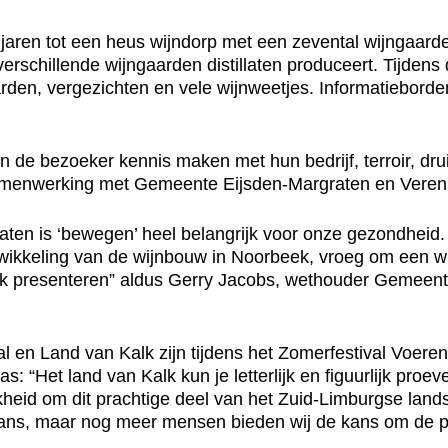
jaren tot een heus wijndorp met een zevental wijngaard
it verschillende wijngaarden distillaten produceert. Tijde
rden, vergezichten en vele wijnweetjes. Informatieborde
 de bezoeker kennis maken met hun bedrijf, terroir, dru
samenwerking met Gemeente Eijsden-Margraten en Veren
ten is ‘bewegen’ heel belangrijk voor onze gezondheid. 
wikkeling van de wijnbouw in Noorbeek, vroeg om een w
ek presenteren” aldus Gerry Jacobs, wethouder Gemeent
n Land van Kalk zijn tijdens het Zomerfestival Voeren
: “Het land van Kalk kun je letterlijk en figuurlijk pro
kheid om dit prachtige deel van het Zuid-Limburgse lan
krans, maar nog meer mensen bieden wij de kans om de 