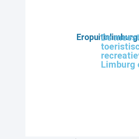
Eropuitinlimbur
De meest
toeristis
recreati
Limburg 