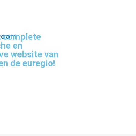
g.com
 complete
che en
eve website van
en de euregio!