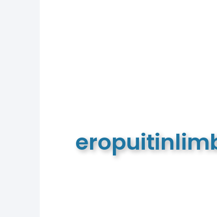
eropuitinli
De meest complete toeristische e
van Limburg en de euregio!