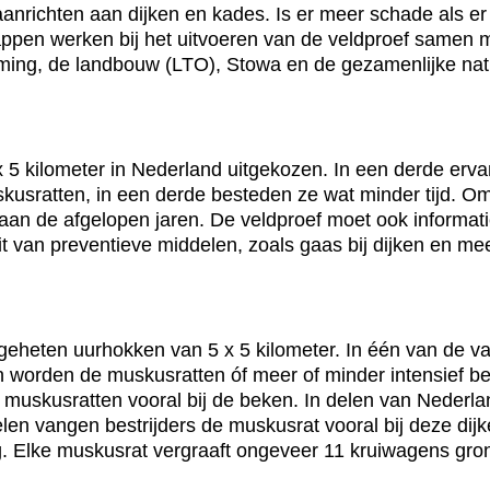
nrichten aan dijken en kades. Is er meer schade als er 
pen werken bij het uitvoeren van de veldproef samen 
ing, de landbouw (LTO), Stowa en de gezamenlijke nat
x 5 kilometer in Nederland uitgekozen. In een derde erv
usratten, in een derde besteden ze wat minder tijd. Om t
aan de afgelopen jaren. De veldproef moet ook informatie
it van preventieve middelen, zoals gaas bij dijken en me
ogeheten uurhokken van 5 x 5 kilometer. In één van de vak
en worden de muskusratten óf meer of minder intensief be
e muskusratten vooral bij de beken. In delen van Nederla
elen vangen bestrijders de muskusrat vooral bij deze dijken
. Elke muskusrat vergraaft ongeveer 11 kruiwagens gron