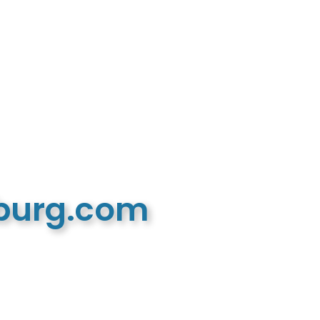
mburg.com
n recreatieve website