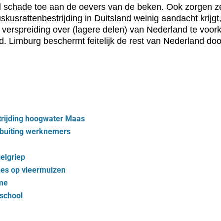
 schade toe aan de oevers van de beken. Ook zorgen ze
srattenbestrijding in Duitsland weinig aandacht krijgt,
verspreiding over (lagere delen) van Nederland te voor
and. Limburg beschermt feitelijk de rest van Nederland d
trijding hoogwater Maas
itbuiting werknemers
elgriep
nes op vleermuizen
yme
sschool