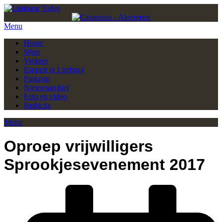
Menu
Home
Weer
Verkeer
Eropuit in Limburg
Pinkpop
Nieuwsarchief
Foto en video
Redactie
Menu
Oproep vrijwilligers
Sprookjesevenement 2017