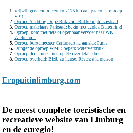
Vrijwilligers controleerden 2175 km aan paden na oproep
Visit
Oproep Stichting Oppe Bok voor Bokkenrijdersfestival
Oproep makelaars Parkstad: begin met aanleg Buitenring!
Oproep: kom met fiets of openbaar vervoer naar WK
Wielrennen
Oproep burgemeester Cammaert na aanslag Parijs
Dringende oproep WML: beperk waterverbruik
Oproep deelname aan enquête over tekencheck
Oproep overheid: Bleib zu hause, Restez à la maison
Eropuitinlimburg.com
De meest complete toeristische en
recreatieve website van Limburg
en de euregio!