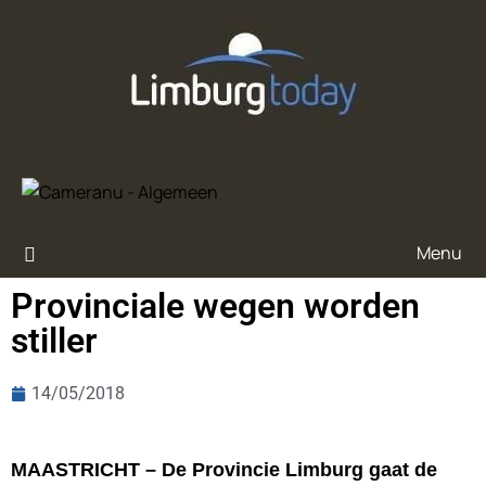
Menu
Pro­vin­ci­a­le we­gen wor­den
stil­ler
14/05/2018
MAASTRICHT – De Provincie Limburg gaat de