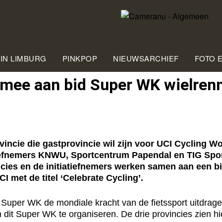
 IN LIMBURG
PINKPOP
NIEUWSARCHIEF
FOTO 
t mee aan bid Su­per WK wiel­ren
ncie die gastprovincie wil zijn voor UCI Cycling W
iefnemers KNWU, Sportcentrum Papendal en TIG Spor
vincies en de initiatiefnemers werken samen aan een
I met de titel ‘Celebrate Cycling’.
it Super WK de mondiale kracht van de fietssport uitdra
 om dit Super WK te organiseren. De drie provincies zien