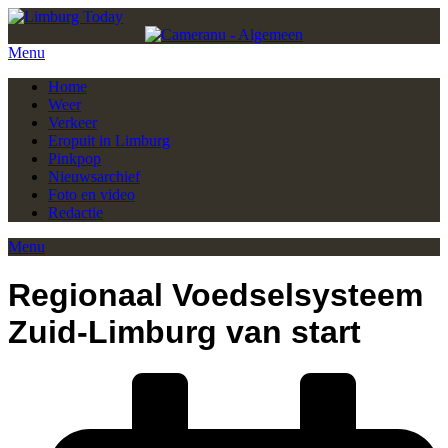
Menu
Home
Weer
Verkeer
Eropuit in Limburg
Pinkpop
Nieuwsarchief
Foto en video
Redactie
Menu
Regionaal Voedselsysteem
Zuid-Limburg van start