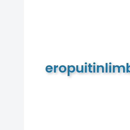
eropuitinli
De meest complete toeristische e
van Limburg en de euregio!