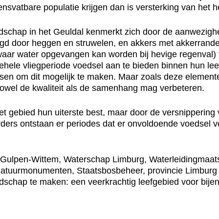
ensvatbare populatie krijgen dan is versterking van het 
dschap in het Geuldal kenmerkt zich door de aanwezighe
gd door heggen en struwelen, en akkers met akkerrande
waar water opgevangen kan worden bij hevige regenval) 
ehele vliegperiode voedsel aan te bieden binnen hun leef
ansen om dit mogelijk te maken. Maar zoals deze element
 Zowel de kwaliteit als de samenhang mag verbeteren.
het gebied hun uiterste best, maar door de versnipperin
ers ontstaan er periodes dat er onvoldoende voedsel vo
ulpen-Wittem, Waterschap Limburg, Waterleidingmaatsch
Natuurmonumenten, Staatsbosbeheer, provincie Limburg 
schap te maken: een veerkrachtig leefgebied voor bijen