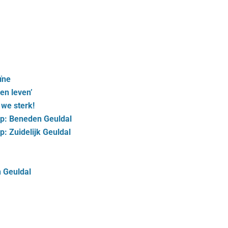
ïne
en leven’
we sterk!
ap: Beneden Geuldal
p: Zuidelijk Geuldal
n Geuldal