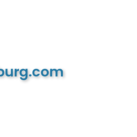
mburg.com
n recreatieve website