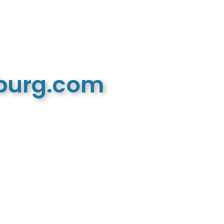
mburg.com
n recreatieve website