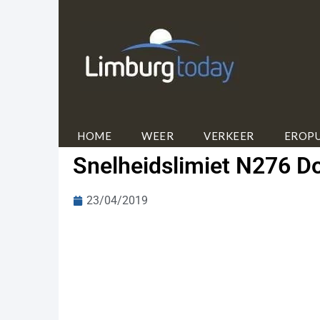
HOME
WEER
VERKEER
EROPU
Snel­heids­li­miet N276 Do
23/04/2019