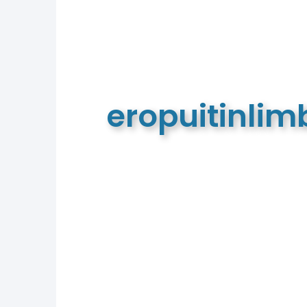
eropuitinli
De meest complete toeristische e
van Limburg en de euregio!