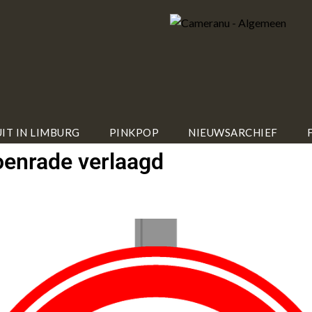
IT IN LIMBURG
PINKPOP
NIEUWSARCHIEF
en­ra­de ver­laagd