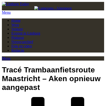
Menu
Home
Weer
Verkeer
Eropuit in Limburg
Pinkpop
Nieuwsarchief
Foto en video
Redactie
Menu
Tra­cé Tram­baan­fiets­rou­te
Maas­tricht – Aken op­nieuw
aan­ge­past