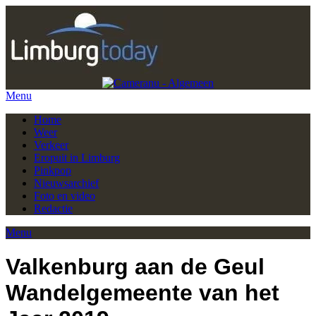
Menu
Home
Weer
Verkeer
Eropuit in Limburg
Pinkpop
Nieuwsarchief
Foto en video
Redactie
Menu
Valkenburg aan de Geul
Wandelgemeente van het