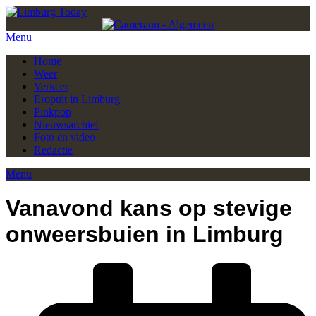
Menu
Home
Weer
Verkeer
Eropuit in Limburg
Pinkpop
Nieuwsarchief
Foto en video
Redactie
Menu
Vanavond kans op stevige
onweersbuien in Limburg