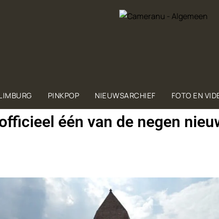
 LIMBURG
PINKPOP
NIEUWSARCHIEF
FOTO EN VID
­fi­ci­eel één van de ne­gen nieu­w