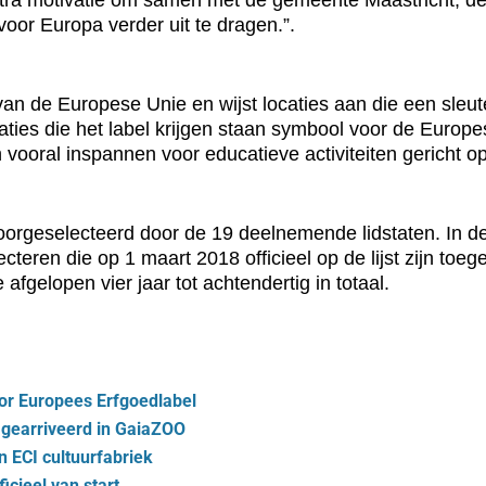
tra motivatie om samen met de gemeente Maastricht, de 
oor Europa verder uit te dragen.”.
 van de Europese Unie en wijst locaties aan die een sle
ties die het label krijgen staan symbool voor de Europ
 vooral inspannen voor educatieve activiteiten gericht o
voorgeselecteerd door de 19 deelnemende lidstaten. In 
teren die op 1 maart 2018 officieel op de lijst zijn toege
fgelopen vier jaar tot achtendertig in totaal.
or Europees Erfgoedlabel
gearriveerd in GaiaZOO
 ECI cultuurfabriek
cieel van start