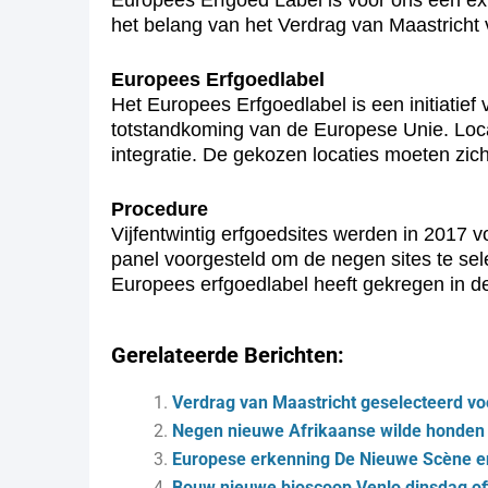
Europees Erfgoed Label is voor ons een ex
het belang van het Verdrag van Maastricht v
Europees Erfgoedlabel
Het Europees Erfgoedlabel is een initiatief
totstandkoming van de Europese Unie. Loca
integratie. De gekozen locaties moeten zich
Procedure
Vijfentwintig erfgoedsites werden in 2017 
panel voorgesteld om de negen sites te selec
Europees erfgoedlabel heeft gekregen in de a
Gerelateerde Berichten:
Verdrag van Maastricht geselecteerd vo
Negen nieuwe Afrikaanse wilde honden 
Europese erkenning De Nieuwe Scène en
Bouw nieuwe bioscoop Venlo dinsdag offi