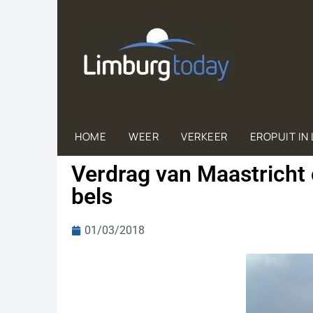
HOME
WEER
VERKEER
EROPUIT IN
Ver­drag van Maas­tricht of
bels
01/03/2018