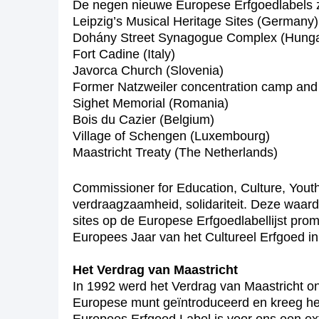
De negen nieuwe Europese Erfgoedlabels z
Leipzig’s Musical Heritage Sites (Germany)
Dohány Street Synagogue Complex (Hunga
Fort Cadine (Italy)
Javorca Church (Slovenia)
Former Natzweiler concentration camp and 
Sighet Memorial (Romania)
Bois du Cazier (Belgium)
Village of Schengen (Luxembourg)
Maastricht Treaty (The Netherlands)
Commissioner for Education, Culture, Youth
verdraagzaamheid, solidariteit. Deze waar
sites op de Europese Erfgoedlabellijst pro
Europees Jaar van het Cultureel Erfgoed in 2
Het Verdrag van Maastricht
In 1992 werd het Verdrag van Maastricht o
Europese munt geïntroduceerd en kreeg h