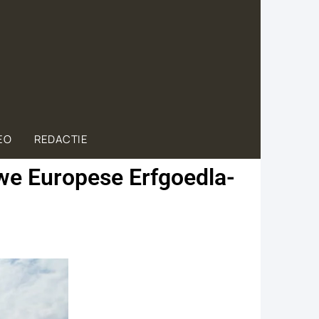
EO
REDACTIE
e Eu­ro­pe­se Erf­goed­la­