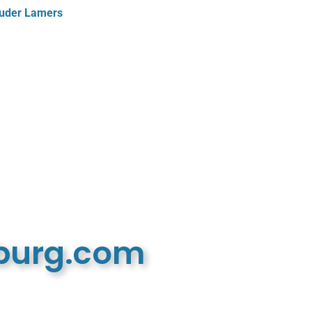
ouder Lamers
mburg.com
n recreatieve website