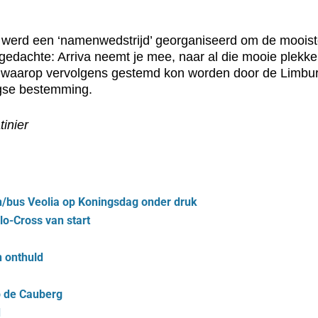
016 werd een ‘namenwedstrijd’ georganiseerd om de moois
gedachte: Arriva neemt je mee, naar al die mooie plekke
, waarop vervolgens gestemd kon worden door de Limburg
gse bestemming.
inier
in/bus Veolia op Koningsdag onder druk
o-Cross van start
 onthuld
p de Cauberg
d