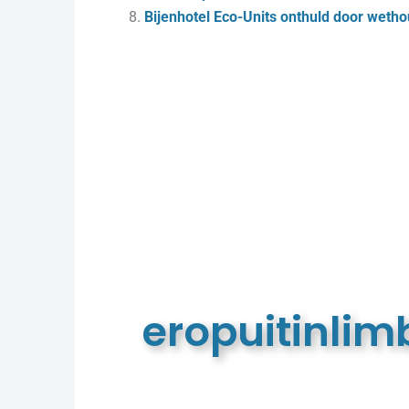
Bijenhotel Eco-Units onthuld door weth
eropuitinli
De meest complete toeristische e