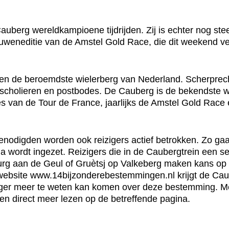
uberg wereldkampioene tijdrijden. Zij is echter nog ste
ouweneditie van de Amstel Gold Race, die dit weekend v
 en de beroemdste wielerberg van Nederland. Scherprech
de scholieren en postbodes. De Cauberg is de bekendste 
van de Tour de France, jaarlijks de Amstel Gold Race en
enodigden worden ook reizigers actief betrokken. Zo gaa
da wordt ingezet. Reizigers die in de Caubergtrein een s
g aan de Geul of Gruètsj op Valkeberg maken kans op e
 website www.14bijzonderebestemmingen.nl krijgt de Ca
iger meer te weten kan komen over deze bestemming. Met 
n direct meer lezen op de betreffende pagina.