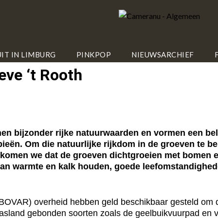
IT IN LIMBURG
PINKPOP
NIEUWSARCHIEF
ve ‘t Rooth
 bijzonder rijke natuurwaarden en vormen een bela
ieën. Om die natuurlijke rijkdom in de groeven te 
orkomen we dat de groeven dichtgroeien met bomen e
e van warmte en kalk houden, goede leefomstandighed
OVAR) overheid hebben geld beschikbaar gesteld om de e
rasland gebonden soorten zoals de geelbuikvuurpad en