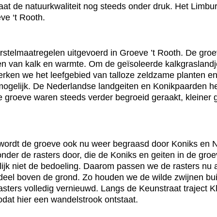
staat de natuurkwaliteit nog steeds onder druk. Het Lim
ve ‘t Rooth.
telmaatregelen uitgevoerd in Groeve ’t Rooth. De groev
n van kalk en warmte. Om de geïsoleerde kalkgraslandjes
erken we het leefgebied van talloze zeldzame planten e
 mogelijk. De Nederlandse landgeiten en Konikpaarden h
e groeve waren steeds verder begroeid geraakt, kleiner
 wordt de groeve ook nu weer begraasd door Koniks en N
 onder de rasters door, die de Koniks en geiten in de gr
rlijk niet de bedoeling. Daarom passen we de rasters n
 deel boven de grond. Zo houden we de wilde zwijnen bu
sters volledig vernieuwd. Langs de Keunstraat traject K
odat hier een wandelstrook ontstaat.