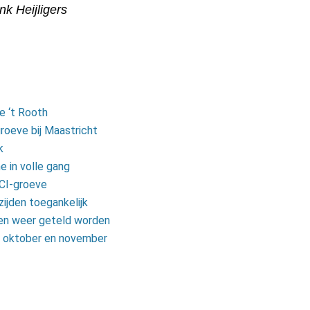
k Heijligers
e ‘t Rooth
roeve bij Maastricht
k
 in volle gang
NCI-groeve
ijden toegankelijk
en weer geteld worden
 oktober en november