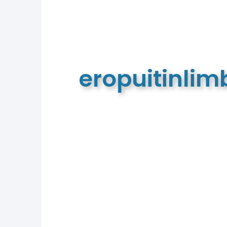
eropuitinli
De meest complete toeristische e
van Limburg en de euregio!