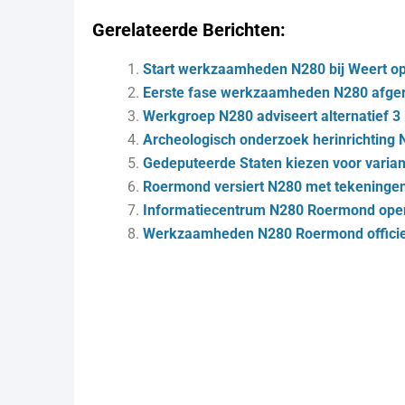
Gerelateerde Berichten:
Start werkzaamheden N280 bij Weert op
Eerste fase werkzaamheden N280 afge
Werkgroep N280 adviseert alternatief 3
Archeologisch onderzoek herinrichting
Gedeputeerde Staten kiezen voor varia
Roer­mond ver­siert N280 met te­ke­nin­gen
In­for­ma­tie­cen­trum N280 Roer­mond ope
Werk­zaam­he­den N280 Roer­mond of­fi­ci­