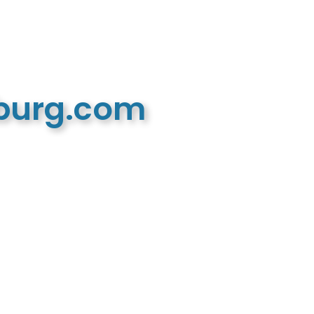
mburg.com
n recreatieve website