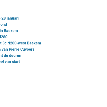
 28 januari
rond
 in Baexem
 N280
nt 3c N280-west Baexem
 van Pier­re Cuy­pers
nt de deu­ren
eel van start