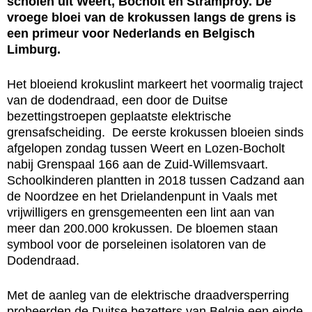
scholen uit Weert, Bocholt en Stramproy. De
vroege bloei van de krokussen langs de grens is
een primeur voor Nederlands en Belgisch
Limburg.
Het bloeiend krokuslint markeert het voormalig traject
van de dodendraad, een door de Duitse
bezettingstroepen geplaatste elektrische
grensafscheiding. De eerste krokussen bloeien sinds
afgelopen zondag tussen Weert en Lozen-Bocholt
nabij Grenspaal 166 aan de Zuid-Willemsvaart.
Schoolkinderen plantten in 2018 tussen Cadzand aan
de Noordzee en het Drielandenpunt in Vaals met
vrijwilligers en grensgemeenten een lint aan van
meer dan 200.000 krokussen. De bloemen staan
symbool voor de porseleinen isolatoren van de
Dodendraad.
Met de aanleg van de elektrische draadversperring
probeerden de Duitse bezetters van Belgie een einde