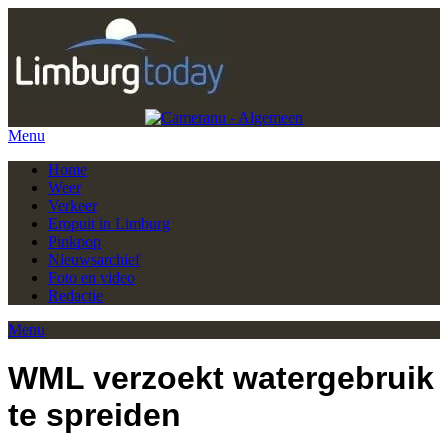
Menu
Home
Weer
Verkeer
Eropuit in Limburg
Pinkpop
Nieuwsarchief
Foto en video
Redactie
Menu
WML verzoekt watergebruik
te spreiden