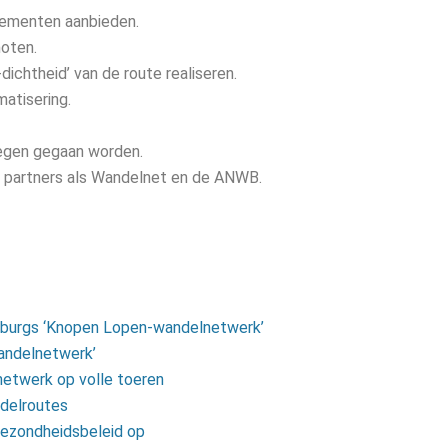
gementen aanbieden.
moten.
dichtheid’ van de route realiseren.
atisering.
tegen gegaan worden.
p partners als Wandelnet en de ANWB.
imburgs ‘Knopen Lopen-wandelnetwerk’
andelnetwerk’
netwerk op volle toeren
delroutes
gezondheidsbeleid op