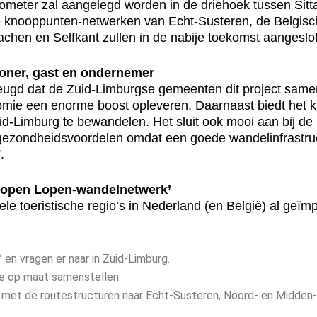
lometer zal aangelegd worden in de driehoek tussen Sit
e knooppunten-netwerken van Echt-Susteren, de Belgisc
chen en Selfkant zullen in de nabije toekomst aangeslo
oner, gast en ondernemer
eugd dat de Zuid-Limburgse gemeenten dit project same
nomie een enorme boost opleveren. Daarnaast biedt het
Zuid-Limburg te bewandelen. Het sluit ook mooi aan bij d
 gezondheidsvoordelen omdat een goede wandelinfrastruc
.
nopen Lopen-wandelnetwerk’
le toeristische regio’s in Nederland (en België) al geïm
en vragen er naar in Zuid-Limburg.
e op maat samenstellen.
 met de routestructuren naar Echt-Susteren, Noord- en Midden