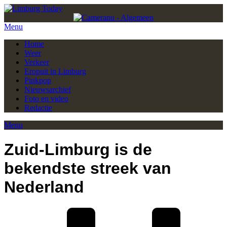
Menu
Home
Weer
Verkeer
Eropuit in Limburg
Pinkpop
Nieuwsarchief
Foto en video
Redactie
Menu
Zuid-Limburg is de
bekendste streek van
Nederland