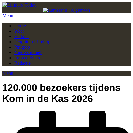
Menu
Home
Weer
Verkeer
Eropuit in Limburg
Pinkpop
Nieuwsarchief
Foto en video
Redactie
Menu
120.000 bezoekers tijdens
Kom in de Kas 2026