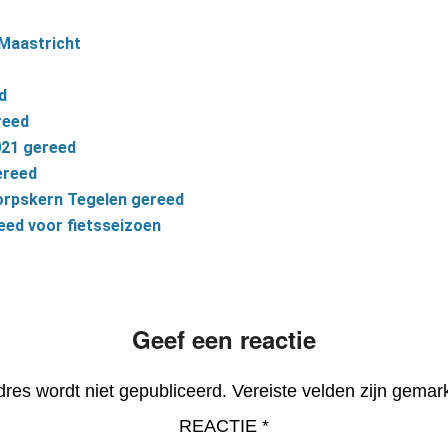
 Maastricht
d
reed
021 gereed
ereed
dorpskern Tegelen gereed
ed voor fietsseizoen
Geef een reactie
dres wordt niet gepubliceerd.
Vereiste velden zijn gema
REACTIE
*