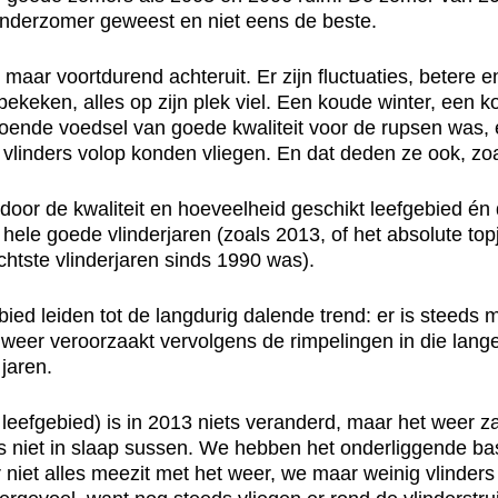
inderzomer geweest en niet eens de beste.
ar voortdurend achteruit. Er zijn fluctuaties, betere en 
bekeken, alles op zijn plek viel. Een koude winter, een k
doende voedsel van goede kwaliteit voor de rupsen was,
linders volop konden vliegen. En dat deden ze ook, zoa
 door de kwaliteit en hoeveelheid geschikt leefgebied é
t hele goede vlinderjaren (zoals 2013, of het absolute to
chtste vlinderjaren sinds 1990 was).
ied leiden tot de langdurig dalende trend: er is steeds m
weer veroorzaakt vervolgens de rimpelingen in die lange
jaren.
leefgebied) is in 2013 niets veranderd, maar het weer 
s niet in slaap sussen. We hebben het onderliggende ba
ar niet alles meezit met het weer, we maar weinig vlinde