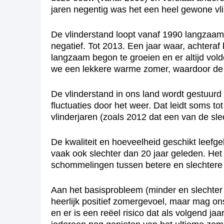
jaren negentig was het een heel gewone vl
De vlinderstand loopt vanaf 1990 langzaam ma
negatief. Tot 2013. Een jaar waar, achteraf 
langzaam begon te groeien en er altijd vol
we een lekkere warme zomer, waardoor de v
De vlinderstand in ons land wordt gestuurd
fluctuaties door het weer. Dat leidt soms to
vlinderjaren (zoals 2012 dat een van de sle
De kwaliteit en hoeveelheid geschikt leefgeb
vaak ook slechter dan 20 jaar geleden. Het 
schommelingen tussen betere en slechtere 
Aan het basisprobleem (minder en slechter 
heerlijk positief zomergevoel, maar mag on
en er is een reëel risico dat als volgend ja