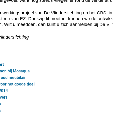
gevoel, want nog steeds vliegen er rond de vlinderstruik
nwerkingsproject van De Vlinderstichting en het CBS, i
sterie van EZ. Dankzij dit meetnet kunnen we de ontwik
. Wilt u meedoen, dan kunt u zich aanmelden bij De Vlin
linderstichting
ert
men bij Mosaqua
 oud meubilair
 voor het goede doel
2014
vers
s
a