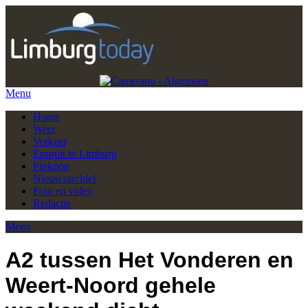
Menu
Home
Weer
Verkeer
Eropuit in Limburg
Pinkpop
Nieuwsarchief
Foto en video
Redactie
Menu
A2 tussen Het Vonderen en
Weert-Noord gehele