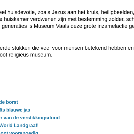
el huisdevotie, zoals Jezus aan het kruis, heiligbeelden
it de huiskamer verdwenen zijn met bestemming zolder, sch
generaties is Museum Vaals deze grote inzamelactie ges
verde stukken die veel voor mensen betekend hebben en
root religieus museum.
de borst
ts blauwe jas
er van de verstikkingsdood
wWorld Landgraaf!
oopt voorspoedig