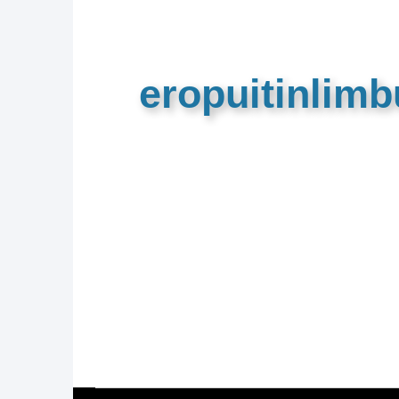
eropuitinlim
De meest complete toeristische e
van Limburg en de euregio!