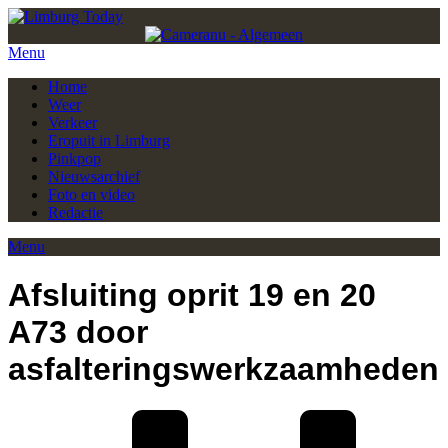
Menu
Home
Weer
Verkeer
Eropuit in Limburg
Pinkpop
Nieuwsarchief
Foto en video
Redactie
Menu
Afsluiting oprit 19 en 20
A73 door
asfalteringswerkzaamheden