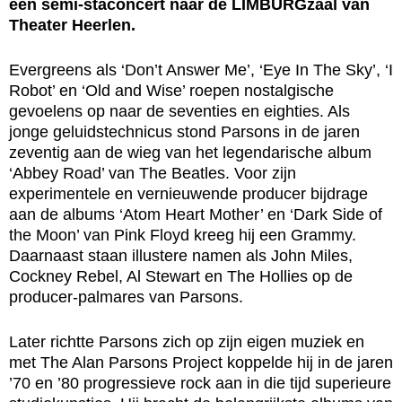
een semi-staconcert naar de LIMBURGzaal van
Theater Heerlen.
Evergreens als ‘Don’t Answer Me’, ‘Eye In The Sky’, ‘I
Robot’ en ‘Old and Wise’ roepen nostalgische
gevoelens op naar de seventies en eighties. Als
jonge geluidstechnicus stond Parsons in de jaren
zeventig aan de wieg van het legendarische album
‘Abbey Road’ van The Beatles. Voor zijn
experimentele en vernieuwende producer bijdrage
aan de albums ‘Atom Heart Mother’ en ‘Dark Side of
the Moon’ van Pink Floyd kreeg hij een Grammy.
Daarnaast staan illustere namen als John Miles,
Cockney Rebel, Al Stewart en The Hollies op de
producer-palmares van Parsons.
Later richtte Parsons zich op zijn eigen muziek en
met The Alan Parsons Project koppelde hij in de jaren
’70 en ’80 progressieve rock aan in die tijd superieure