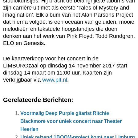
studiokunstjes. Hij bracht de belangrijkste albums van
zijn carrière uit met als eerste ‘Tales of Mystery and
Imagination’. Elk album van het Alan Parsons Project
dat hierna volgde, is een oceaan van geluiden, mooie
melodieën en tekstuele hoogstandjes die doen
denken aan het werk van Pink Floyd, Todd Rundgren,
ELO en Genesis.
De kaartverkoop voor het concert in de
LIMBURGzaal op dinsdag 14 november 2017 start
dinsdag 14 maart om 11:00 uur. Kaarten zijn
verkrijgbaar via
www.plt.nl
.
Gerelateerde Berichten:
Voormalig Deep Purple gitarist Ritchie
Blackmore voor uniek concert naar Theater
Heerlen
Uniek reizend 1BOOM-project komt naar Limburg